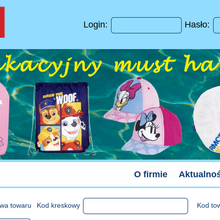
Login:
Hasło:
O firmie
Aktualnoś
wa towaru
Kod kreskowy
Kod to